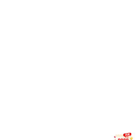
C罗为小女儿庆祝四岁生日甜蜜发…
下一篇：
菲利克斯助攻阿姆里头球破门利雅
延伸阅读