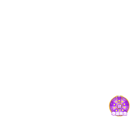
比如，在一次季后赛中，对手发起猛烈攻势，全队陷
入了困境。然而就在这个时候，老詹运用丰富的经
验，通过精准投篮和巧妙传球，将比分拉回。他凭借
超凡能力展现出的领导气质，让全队士气大振，从而
实现逆转胜利。
这种关键时刻的不屈不挠，不仅展示了他的个人能
力，更进一步强化了整个团队对于胜利可能性的信
念。每当有这样的瞬间出现，全队都会受到极大的鼓
舞，他们相信只要齐心协力，就一定能克服困难，实
现目标。
总结：
综上所述，41岁的老詹依然以顽强拼搏精神激励着全
队每一个成员。他那不懈追求完美、关心年青人的态