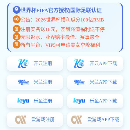
手机App
网页版
老詹41岁依然拼搏精神激励全
队每个人不断进步
2026-05-24 17:53
58 次阅读
首页
/
体育头条