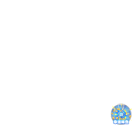
直播与赛事专题页，满足不同电竞观众需求。
内容专区
除赛事直播外，还提供赛后采访、球星特辑、战术分析等
多元内容，打造沉浸式体育服务平台。