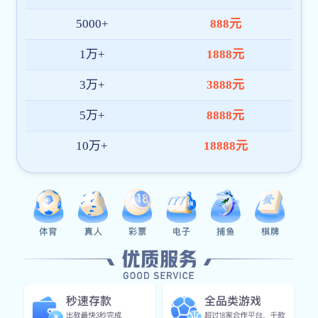
02. 服务升级
随着BB电子官网-BB(中国)需求增长，平台陆
续上线直播回放、数据分析、比分预测等功
能，同时支持APP与网页双端操作，带来更快
更稳的观赛体验。
03. 国际拓展
目前bb官方网站已在东南亚、欧美等区域建
立本地化团队，推动技术与服务全球落地，打
造具有国际竞争力的赛事平台品牌。