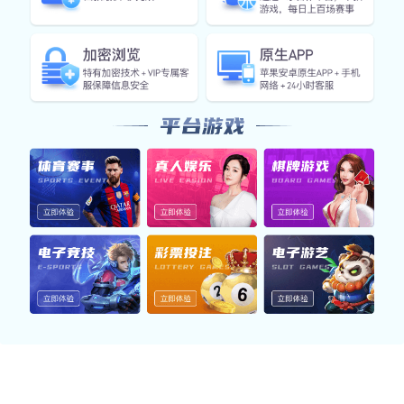
此外，他们之间的互动也促进了团队氛围的发展。当
队友们看到两位明星球员如此紧密合作，自然会受到
鼓舞，从而发挥出更好的水平。这种良性的反馈循环
让整个球队受益匪浅，使得丹佛掘金向着冠军之路不
断迈进。
2、共克时艰的坚韧精神
过去几个赛季，对于掘金来说并不是一帆风顺。伤
病、交易流言等问题接踵而至。然而，在这些困难时
期，正是约基奇与穆雷携手共度难关，以坚定不移的
态度激励了全队。他们不仅要面对外界对球队表现的
不满，还要承担起重振士气的重要任务。
特别是在一些关键赛事中，两人总是能挺身而出，无
论是逆境追分还是关键时刻稳定军心，都显示出了非