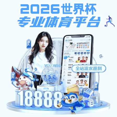
注册入口
bb官方网站
APP与网页版入口
｜畅享全球体育赛事与数据服
务
欢迎访问
bb官方网站
，提供全面覆盖足球、篮
球、电竞等项目的赛事资讯与数据内容， 支持
APP下载
与
网页使用
，每日同步更新千场比
赛，聚焦热门体育内容， 助您轻松获取赛事动
态，掌握比赛节奏。