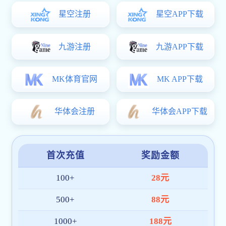
在即将到来的夏季转会窗口中，曼联的引援计划备受
关注。球队的管理层已经锁定了两名中场球员作为主
要目标，其中包括戈麦斯和巴莱巴等潜力新星。这一
战略不仅旨在提升球队中场的整体实力，也为未来的
发展奠定基础。本文将从四个方面详细分析曼联选择
这两名中场球员的原因、他们的特点及适应性、对球
队的影响以及可能面临的挑战，以期全面展现这一转
会目标的重要性与意义。
1、为何选择戈麦斯与巴莱巴
首先，曼联之所以选择戈麦斯和巴莱巴，是因为这两