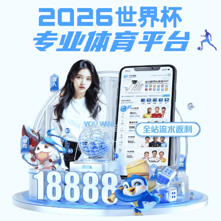
注册入口
bb官方网站
APP与网页版入口
｜畅享全球体育赛事与数据服
务
欢迎访问
bb官方网站
，提供全面覆盖足球、篮
球、电竞等项目的赛事资讯与数据内容， 支持
APP下载
与
网页使用
，每日同步更新千场比
赛，聚焦热门体育内容， 助您轻松获取赛事动
态，掌握比赛节奏。