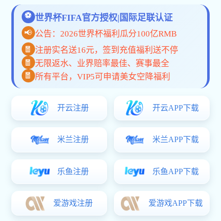
手机App
网页版
曼联夏季转会目标锁定两名中
场球员包括戈麦斯和巴莱巴等
人选
2026-05-31 11:49
57 次阅读
首页
/
体育头条